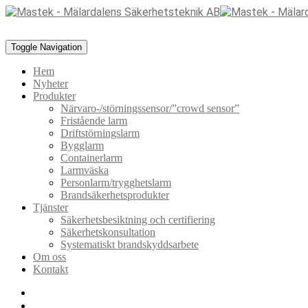
Toggle Navigation
Hem
Nyheter
Produkter
Närvaro-/störningssensor/”crowd sensor”
Fristående larm
Driftstörningslarm
Bygglarm
Containerlarm
Larmväska
Personlarm/trygghetslarm
Brandsäkerhetsprodukter
Tjänster
Säkerhetsbesiktning och certifiering
Säkerhetskonsultation
Systematiskt brandskyddsarbete
Om oss
Kontakt