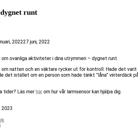
 dygnet runt
anuari, 2022
27 juni, 2022
 om ovanliga aktiviteter i dina utrymmen – dygnet runt.
t om natten och en väktare rycker ut för kontroll. Hade det vari
lade det istället om en person som hade tänkt ”låna” vinterdäck
ga tider? Läs mer
här
om hur vår larmsensor kan hjälpa dig.
, 2023
ek
3