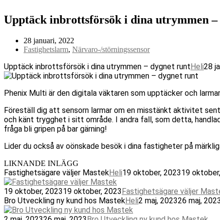
Upptäck inbrottsförsök i dina utrymmen –
28 januari, 2022
Fastighetslarm
,
Närvaro-/störningssensor
Upptäck inbrottsförsök i dina utrymmen – dygnet runt
Heli
28 j
Phenix Multi är den digitala väktaren som upptäcker och larmar
Föreställ dig att sensorn larmar om en misstänkt aktivitet sen
och känt trygghet i sitt område. I andra fall, som detta, hand
fråga bli gripen på bar gärning!
Lider du också av oönskade besök i dina fastigheter på märkli
LIKNANDE INLÄGG
Fastighetsägare väljer Mastek
Heli
19 oktober, 2023
19 oktober
19 oktober, 2023
19 oktober, 2023
Fastighetsägare väljer Mast
Bro Utveckling ny kund hos Mastek
Heli
2 maj, 2023
26 maj, 202
2 maj, 2023
26 maj, 2023
Bro Utveckling ny kund hos Mastek