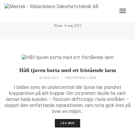
Togg
maj 2023
Navi
Home
maj 2023
Håll tjuven borta med ett fristående larm
26 MAJ 2023
|
FRISTÅENDE LARM
I bilden syns en undercentral där tjuvar har plundrat
kopparrören på allt koppar. Om utrymmet skulle ha varit
larmat hade kunden – förutom driftstopp i hela området –
sluppit den omfattande reparationen, vars nota gick loss på
över en miljon...
LÄS MER