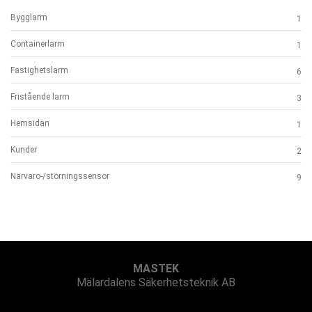
Bygglarm
1
Containerlarm
1
Fastighetslarm
6
Fristående larm
3
Hemsidan
1
Kunder
2
Närvaro-/störningssensor
9
MASTEK
Mälardalens Säkerhetsteknik AB