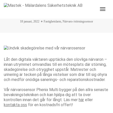
Togg
Undvik skadegörelse med vår närvarosensor
Navi
18 januari, 2022
Fastighetslarm
,
Närvaro-/störningssensor
Låt den digitala väktaren upptäcka den olovliga närvaron –
innan utrymmet omvandlas till en mötesplats där störning,
skadegörelse och otrygghet uppstår. Matrester och
urinering är tecken på långa vistelser som drar till sig ohyra
och medför onödiga sanerings- och reparationskostnader.
Vår närvarosensor Phenix Multi bygger på den allra senaste
bevakningstekniken och kan hjälpa dig att ta över
kontrollen innan det går för långt. Läs mer
här
eller
kontakta oss
för en kostnadsfri offert!