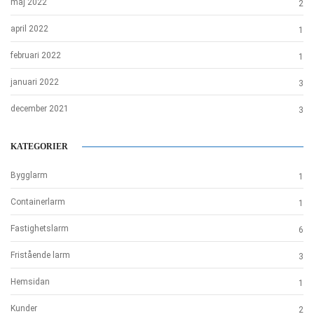
maj 2022
2
april 2022
1
februari 2022
1
januari 2022
3
december 2021
3
KATEGORIER
Bygglarm
1
Containerlarm
1
Fastighetslarm
6
Fristående larm
3
Hemsidan
1
Kunder
2