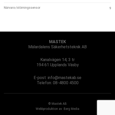
Närvaro-/störningssensor
9
MASTEK
Mälardalens Säkerhetsteknik AB
Kanalvägen 14, 3 tr
194 61 Upplands Väsby
E-post:
info@mastekab.se
Telefon: 08-4800 4500
© Mastek AB
Webbproduktion av
Berg Media